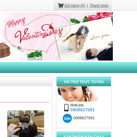
Set áo lót nâng ngực
Vb112
Giỏ hàng (0)
|
Thanh toán
300,000 VNÐ đồng
Đầm ngủ ren mỏng
D326
290,000 VNÐ đồng
HỖ TRỢ TRỰC TUYẾN
Áo ngực chữ U cúp w
multi An112
260,000 VNÐ đồng
HotLine
0908627091
0908627091