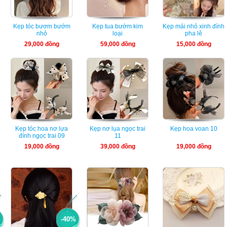
Kẹp tóc bươm bướm
Kẹp tua bướm kim
Kẹp mái nhỏ xinh đính
nhỏ
loại
pha lê
29,000 đồng
59,000 đồng
15,000 đồng
Kẹp tóc hoa nơ lựa
Kẹp nơ lụa ngọc trai
Kẹp hoa voan 10
đính ngọc trai 09
11
19,000 đồng
39,000 đồng
19,000 đồng
-40%