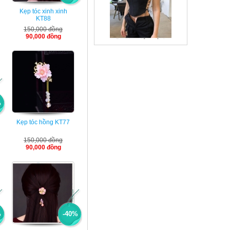
Kẹp tóc xinh xinh
KT88
150,000 đồng
90,000 đồng
Croptop dây mảnh
cực xinh
195,000 VNÐ đồng
%
Kẹp tóc hồng KT77
Bộ áo ngực mỏng
150,000 đồng
VB186
90,000 đồng
320,000 VNÐ đồng
%
-40%
Kẹp tóc ngọc KT23
90,000 VNÐ đồng