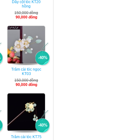
Dây cột tóc KT20
hồng
150,000 đồng
90,000 đồng
Kẹp tóc ngọc KT22
90,000 VNÐ đồng
%
-40%
Trâm cài tóc ngọc
KT03
150,000 đồng
90,000 đồng
Trâm cài tóc KT21
90,000 VNÐ đồng
-40%
Trâm cài tóc KT75