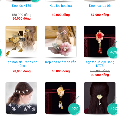
Kẹp tóc KT89
Kẹp tóc hoa lụa
Kẹp hoa lụa 06
150,000 đồng
40,000 đồng
57,000 đồng
90,000 đồng
-40
Kẹp hoa siêu xinh cho
Kẹp hoa nhỏ xinh xắn
Kẹp tóc đỏ cực sang
nàng
KT78
78,000 đồng
46,000 đồng
150,000 đồng
90,000 đồng
-40%
-40