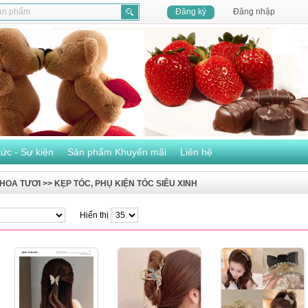
Đăng ký
Đăng nhập
tức - Sự kiện
Sản phẩm Khuyến mãi
Liên hệ
 HOA TƯƠI
>>
KẸP TÓC, PHỤ KIỆN TÓC SIÊU XINH
Hiển thị