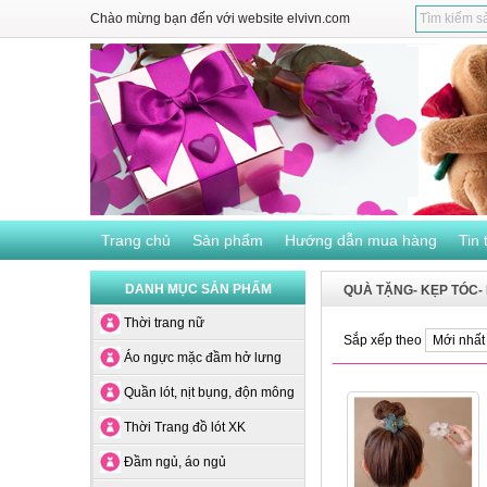
Chào mừng bạn đến với website elvivn.com
Trang chủ
Sản phẩm
Hướng dẫn mua hàng
Tin 
DANH MỤC SẢN PHẨM
QUÀ TẶNG- KẸP TÓC-
Thời trang nữ
Sắp xếp theo
Áo ngực mặc đầm hở lưng
Quần lót, nịt bụng, độn mông
Thời Trang đồ lót XK
Đầm ngủ, áo ngủ