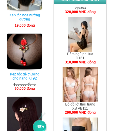
SẢN PHẨM BÁN CHẠY
Áo ngực chữ T
Vj8053
320,000 VNÐ đồng
Kẹp tóc hoa hướng
dương
19,000 đồng
Đầm ngủ phi lụa
D161
310,000 VNÐ đồng
Kẹp tóc dễ thương
cho nàng KT92
150,000 đồng
90,000 đồng
Bộ đồ lót thời trang
XB VB111
290,000 VNÐ đồng
-40%