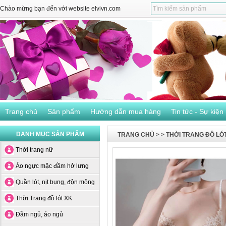
Chào mừng bạn đến với website elvivn.com
Trang chủ
Sản phẩm
Hướng dẫn mua hàng
Tin tức - Sự kiện
DANH MỤC SẢN PHẨM
TRANG CHỦ
>
>
THỜI TRANG ĐỒ LÓ
Thời trang nữ
Áo ngực mặc đầm hở lưng
Quần lót, nịt bụng, độn mông
Thời Trang đồ lót XK
Đầm ngủ, áo ngủ