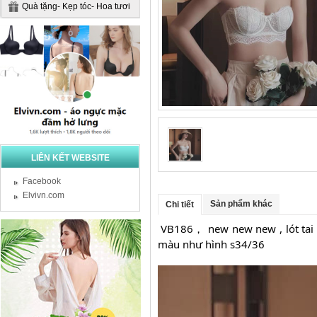
Quà tặng- Kẹp tóc- Hoa tươi
LIÊN KẾT WEBSITE
Facebook
Elvivn.com
Sản phẩm khác
Chi tiết
VB186， new new new , lót tai t
màu như hình s34/36