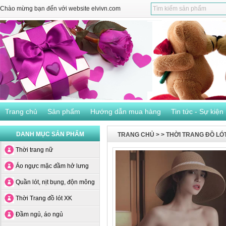
Chào mừng bạn đến với website elvivn.com
Trang chủ
Sản phẩm
Hướng dẫn mua hàng
Tin tức - Sự kiện
DANH MỤC SẢN PHẨM
TRANG CHỦ
>
>
THỜI TRANG ĐỒ LÓ
Thời trang nữ
Áo ngực mặc đầm hở lưng
Quần lót, nịt bụng, độn mông
Thời Trang đồ lót XK
Đầm ngủ, áo ngủ