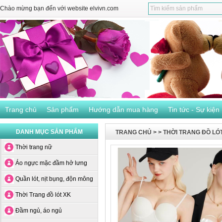
Chào mừng bạn đến với website elvivn.com
Trang chủ
Sản phẩm
Hướng dẫn mua hàng
Tin tức - Sự kiện
DANH MỤC SẢN PHẨM
TRANG CHỦ
>
>
THỜI TRANG ĐỒ LÓ
Thời trang nữ
Áo ngực mặc đầm hở lưng
Quần lót, nịt bụng, độn mông
Thời Trang đồ lót XK
Đầm ngủ, áo ngủ