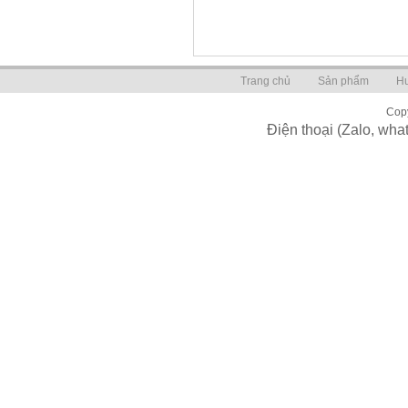
Trang chủ
Sản phẩm
H
Copy
Điện thoại (Zalo, wh