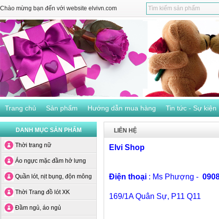
Chào mừng bạn đến với website elvivn.com
Trang chủ
Sản phẩm
Hướng dẫn mua hàng
Tin tức - Sự kiện
DANH MỤC SẢN PHẨM
LIÊN HỆ
Thời trang nữ
Elvi Shop
Áo ngực mặc đầm hở lưng
Điện thoại
: Ms Phượng -
0908
Quần lót, nịt bụng, độn mông
Thời Trang đồ lót XK
169/1A Quân Sự, P11 Q11
Đầm ngủ, áo ngủ