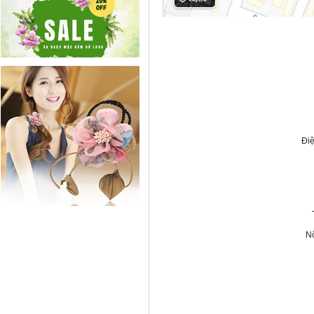
Điệ
Nộ