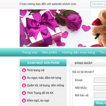
Chào mừng bạn đến với website elvivn.com
Trang chủ
Sản phẩm
Hướng dẫn mua hàng
Tin 
DANH MỤC SẢN PHẨM
ĐĂNG NHẬP
Thời trang nữ
Đã có tài khoản?
Áo ngực mặc đầm hở lưng
Email
Quần lót, nịt bụng, độn mông
Mật khẩu
Thời Trang đồ lót XK
Mã bảo vệ
Đầm ngủ, áo ngủ