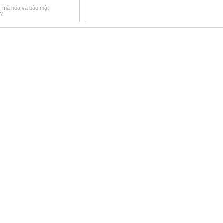
c mã hóa và bảo mật
p?