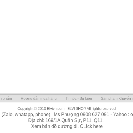
n phẩm
Hướng dẫn mua hàng
Tin tức - Sự kiện
Sản phẩm Khuyến 
Copyright © 2013 Elvivn.com - ELVI SHOP. All rights reserved
i (Zalo, whatapp, phone) : Ms Phượng 0908 627 091 - Yahoo : 
Địa chỉ: 169/1A Quân Sự, P11, Q11,
Xem bản đồ đường đi. CLick here