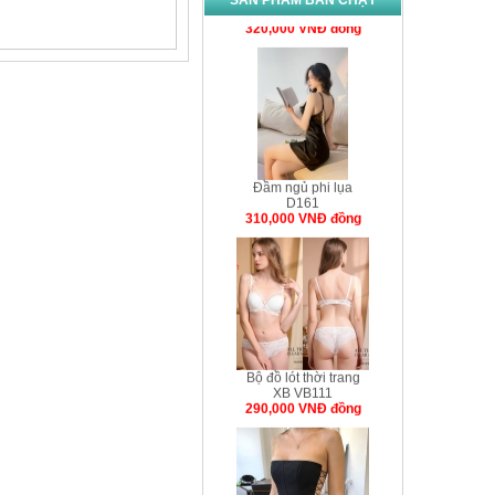
SẢN PHẨM BÁN CHẠY
Áo ngực chữ T
Vj8053
320,000 VNÐ đồng
Đầm ngủ phi lụa
D161
310,000 VNÐ đồng
Bộ đồ lót thời trang
XB VB111
290,000 VNÐ đồng