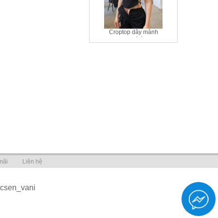
Croptop dây mảnh
cực xinh
195,000 VNÐ đồng
Bộ áo ngực mỏng
VB186
320,000 VNÐ đồng
mãi
Liên hệ
ocsen_vani
Kẹp tóc ngọc KT23
90,000 VNÐ đồng