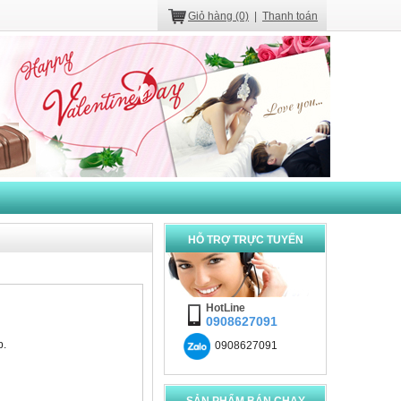
300,000 VNÐ đồng
Giỏ hàng (0)
|
Thanh toán
Đầm ngủ ren mỏng
D326
290,000 VNÐ đồng
HỖ TRỢ TRỰC TUYẾN
Áo ngực chữ U cúp w
multi An112
260,000 VNÐ đồng
HotLine
0908627091
p.
0908627091