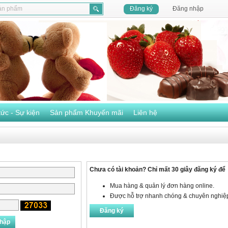
Đăng ký
Đăng nhập
tức - Sự kiện
Sản phẩm Khuyến mãi
Liên hệ
Chưa có tài khoản? Chỉ mất 30 giây đăng ký để
Mua hàng & quản lý đơn hàng online.
Được hỗ trợ nhanh chóng & chuyên nghiệ
Đăng ký