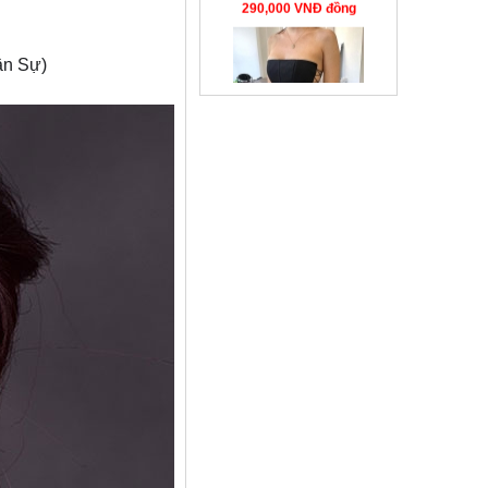
XB VB111
290,000 VNÐ đồng
ân Sự)
Croptop dây mảnh
cực xinh
195,000 VNÐ đồng
Bộ áo ngực mỏng
VB186
320,000 VNÐ đồng