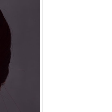
Buộc tóc ngọc KT20
90,000 VNÐ đồng
Kẹp tóc ngọc KT19
90,000 VNÐ đồng
Trâm cài tóc KT18
90,000 VNÐ đồng