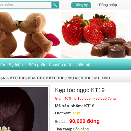
Đăng ký
Đăng nhập
tức - Sự kiện
Sản phẩm Khuyến mãi
Liên hệ
ẶNG- KẸP TÓC- HOA TƯƠI
>
KẸP TÓC, PHỤ KIỆN TÓC SIÊU XINH
Kẹp tóc ngọc KT19
Giảm 40%, từ 150,000 -> 90,000 đồng
Mã sản phẩm: KT19
Lượt xem:
3739
90,000 đồng
Giá bán:
Tình trạng:
Còn hàng