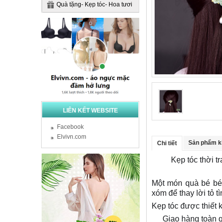
Quà tặng- Kẹp tóc- Hoa tươi
LIÊN KẾT WEBSITE
Facebook
Elvivn.com
Sản phẩm k
Chi tiết
Kẹp tóc thời t
💞️
🍀
Một món quà bé bé x
xóm để thay lời tỏ t
Kẹp tóc được thiết k
Giao hàng toàn q
🍀