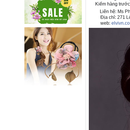
Kiểm hàng trước
🍀
Liên hệ: Ms Ph
💞️
🍀
Địa chỉ: 271 L
💞️
🍀
web:
elvivn.c
💞️
🍀