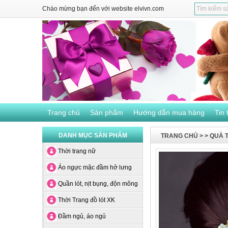
Chào mừng bạn đến với website elvivn.com
Trang chủ
Sản phẩm
Hướng dẫn mua hàng
Tin 
DANH MỤC SẢN PHẨM
TRANG CHỦ
>
>
QUÀ T
Thời trang nữ
Áo ngực mặc đầm hở lưng
Quần lót, nịt bụng, độn mông
Thời Trang đồ lót XK
Đầm ngủ, áo ngủ