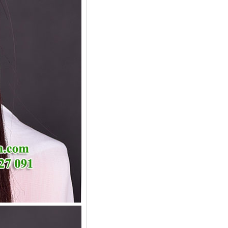
Kẹp tóc ngọc KT23
90,000 VNÐ đồng
Kẹp tóc ngọc KT22
90,000 VNÐ đồng
Trâm cài tóc KT21
90,000 VNÐ đồng