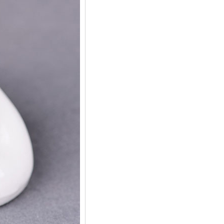
Kẹp tóc ngọc KT14
90,000 VNÐ đồng
Cột tóc ngọc KT13
90,000 VNÐ đồng