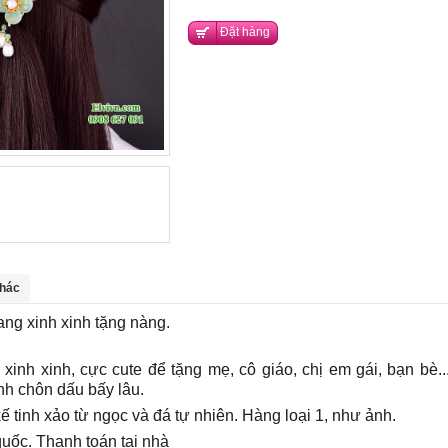
Đặt hàng
hác
rang xinh xinh tặng nàng.
💞️
🍀
inh xinh, cực cute để tặng mẹ, cô giáo, chị em gái, bạn bè..
ình chôn dấu bấy lâu.
ế tinh xảo từ ngọc và đá tự nhiên. Hàng loại 1, như ảnh.
uốc. Thanh toán tại nhà