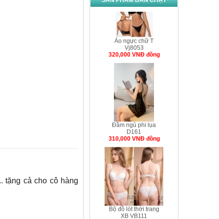
SẢN PHẨM BÁN CHẠY
Áo ngực chữ T
Vj8053
320,000 VNÐ đồng
Đầm ngủ phi lụa
D161
310,000 VNÐ đồng
.. tặng cả cho cô hàng
Bộ đồ lót thời trang